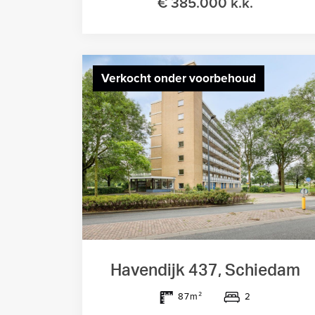
€ 385.000 k.k.
Verkocht onder voorbehoud
Havendijk 437, Schiedam
2
87m²