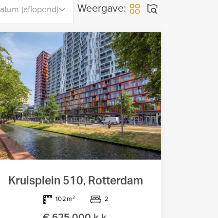
Weergave:
atum (aflopend)
Kruisplein 510, Rotterdam
2
102m²
€ 625.000 k.k.