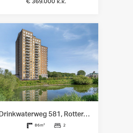
€ 369.000 k.k.
Drinkwaterweg 581, Rotterdam
2
86m²