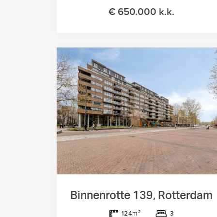
€ 650.000 k.k.
Binnenrotte 139, Rotterdam
3
124m²