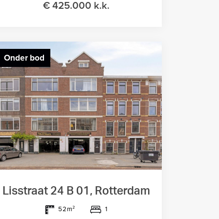
€ 425.000 k.k.
Onder bod
Lisstraat 24 B 01, Rotterdam
1
52m²