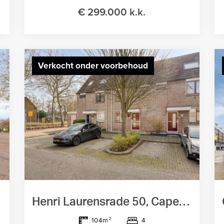
€ 299.000 k.k.
Verkocht onder voorbehoud
Henri Laurensrade 50, Capelle Aan Den Ijssel
4
104m²