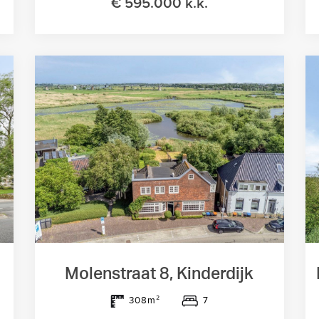
€ 595.000 k.k.
Molenstraat 8, Kinderdijk
7
308m²