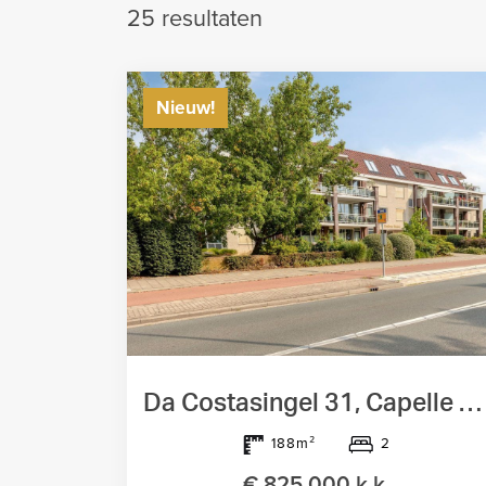
25
resultaten
Nieuw!
Da Costasingel 31, Capelle Aan Den Ijssel
2
188m²
€ 825.000 k.k.