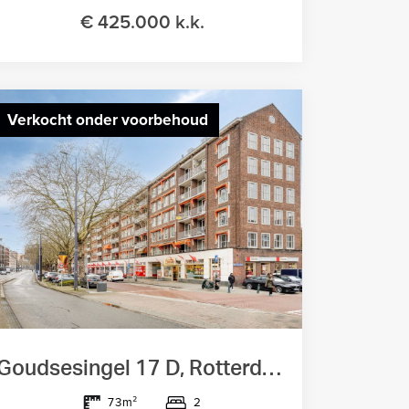
€ 425.000 k.k.
Verkocht onder voorbehoud
Goudsesingel 17 D, Rotterdam
2
73m²