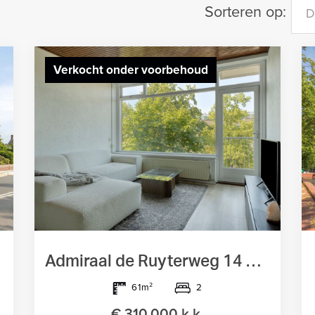
Sorteren op:
D
Verkocht onder voorbehoud
Admiraal de Ruyterweg 14 C, Rotterdam
2
61m²
€ 310.000 k.k.