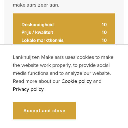
makelaars zeer aan.
Deskundigheid
10
Prijs / kwaliteit
10
Lokale marktkennis
10
Service en begeleiding
10
Lankhuijzen Makelaars uses cookies to make
the website work properly, to provide social
media functions and to analyze our website.
Read more about our
Cookie policy
and
9
Privacy policy
.
14-02-2022 — Honingerdijk 23 B
×
Fijne communicatie en altijd goed
WHAT IS MY HOUSE WORTH?
Accept and close
bereikbaar. Veel kennis en heldere
informatie. Realistisch en eerlijk!