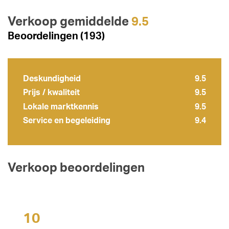
Verkoop gemiddelde
9.5
Beoordelingen (193)
Deskundigheid
9.5
Prijs / kwaliteit
9.5
Lokale marktkennis
9.5
Service en begeleiding
9.4
Verkoop beoordelingen
10