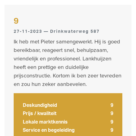
9
27-11-2023 — Drinkwaterweg 587
Ik heb met Pieter samengewerkt. Hij is goed
bereikbaar, reageert snel, behulpzaam,
vriendelijk en professioneel. Lankhuijzen
heeft een prettige en duidelijke
prijsconstructie. Kortom ik ben zeer tevreden
en zou hun zeker aanbevelen.
Deskundigheid
9
Prijs / kwaliteit
9
Lokale marktkennis
9
Service en begeleiding
9